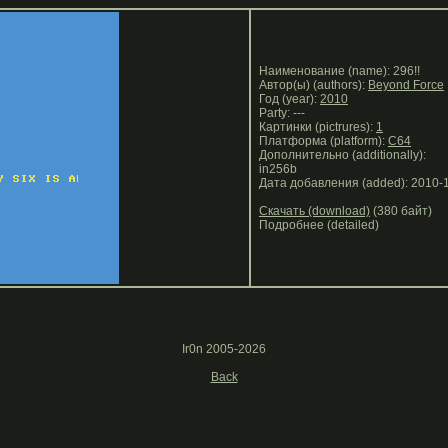
Наименование (name): 296!!
Автор(ы) (authors):
Beyond Force
Год (year):
2010
Party: ---
Картинки (pictrures):
1
Платформа (platform):
C64
Дополнительно (additionally):
in256b
Дата добавления (added): 2010-
Скачать (download)
(380 байт)
Подробнее (detailed)
Ir0n 2005-2026
Back