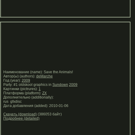
Наименование (name): Save the Animals!
Автор(ы) (authors):
deMarche
Год (year):
2009
Party: #1 oldskool graphics in
Sundown
2009
Картинки (pictrures):
1
Платформа (platform):
ZX
Дополнительно (additionally):
rus gfxdisc
Дата добавления (added): 2010-01-06
Скачать (download)
(386053 байт)
Подробнее (detailed)