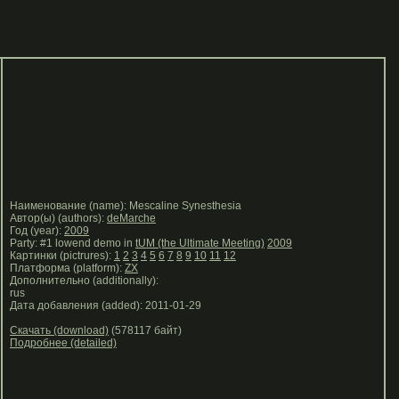
Наименование (name): Mescaline Synesthesia
Автор(ы) (authors):
deMarche
Год (year):
2009
Party: #1 lowend demo in
tUM (the Ultimate Meeting)
2009
Картинки (pictrures):
1
2
3
4
5
6
7
8
9
10
11
12
Платформа (platform):
ZX
Дополнительно (additionally):
rus
Дата добавления (added): 2011-01-29
Скачать (download)
(578117 байт)
Подробнее (detailed)