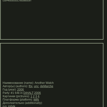
Наименование (name): Another Watch
Автор(ы) (authors):
f0x
,
unc
,
deMarche
Год (year):
2006
Party: #1 64k in
DiHALT
2006
Картинки (pictrures):
1
2
3
4
Платформа (platform):
WIN
Дополнительно (additionally):
rus in64k