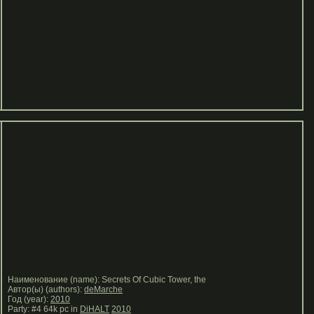
Наименование (name): Secrets Of Cubic Tower, the
Автор(ы) (authors):
deMarche
Год (year):
2010
Party: #4 64k pc in
DiHALT
2010