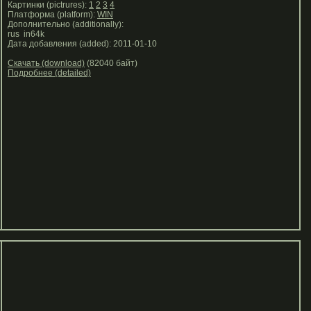
Картинки (pictrures):
1
2
3
4
Платформа (platform):
WIN
Дополнительно (additionally):
rus in64k
Дата добавления (added): 2011-01-10
Скачать (download)
(82040 байт)
Подробнее (detailed)