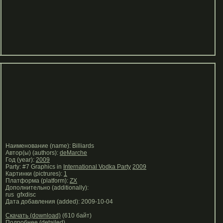
Наименование (name): Billiards
Автор(ы) (authors):
deMarche
Год (year):
2009
Party: #7 Graphics in
International Vodka Party
2009
Картинки (pictrures):
1
Платформа (platform):
ZX
Дополнительно (additionally):
rus gfxdisc
Дата добавления (added): 2009-10-04
Скачать (download)
(610 байт)
Подробнее (detailed)