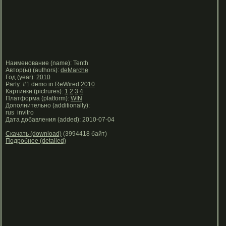
Наименование (name): Tenth
Автор(ы) (authors):
deMarche
Год (year):
2010
Party: #1 demo in
ReWired
2010
Картинки (pictrures):
1
2
3
4
Платформа (platform):
WIN
Дополнительно (additionally):
rus invitro
Дата добавления (added): 2010-07-04
Скачать (download)
(3994418 байт)
Подробнее (detailed)