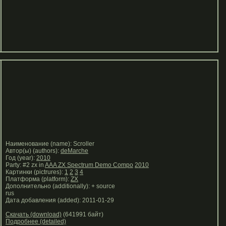
Наименование (name): Scroller
Автор(ы) (authors):
deMarche
Год (year):
2010
Party: #2 zx in
AAA ZX Spectrum Demo Compo
2010
Картинки (pictrures):
1
2
3
4
Платформа (platform):
ZX
Дополнительно (additionally): + source
rus
Дата добавления (added): 2011-01-29
Скачать (download)
(641991 байт)
Подробнее (detailed)