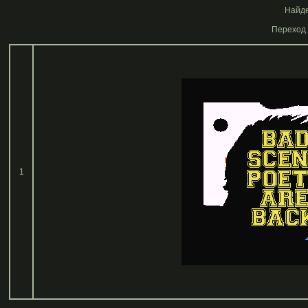
Найде
Переход 
1