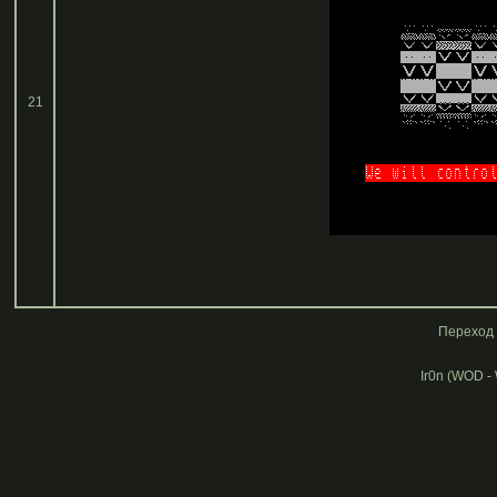
21
Переход 
Ir0n (WOD -