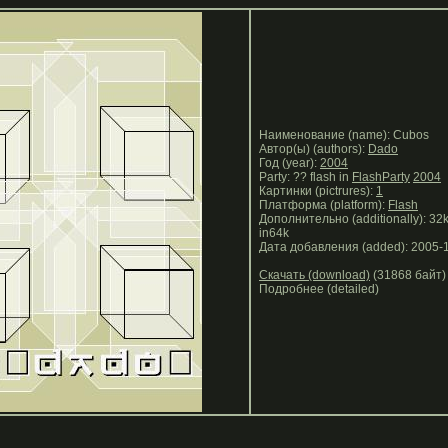
Наименование (name): Cubos
Автор(ы) (authors):
Dado
Год (year):
2004
Party: ?? flash in
FlashParty
2004
Картинки (pictrures):
1
Платформа (platform):
Flash
Дополнительно (additionally): 32
in64k
Дата добавления (added): 2005-
Скачать (download)
(31868 байт)
Подробнее (detailed)