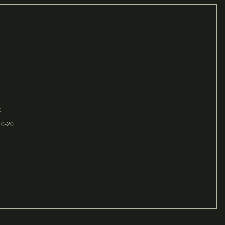
k
10-20