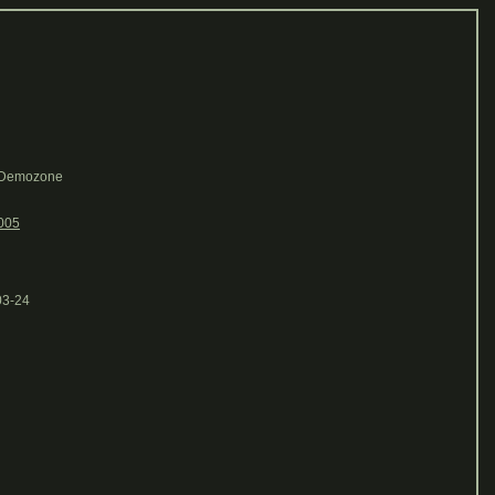
 Demozone
005
03-24