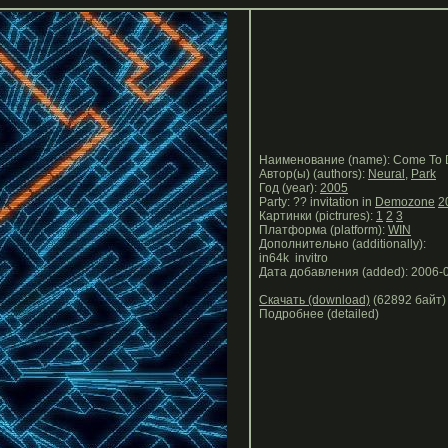
Наименование (name): Come To
Автор(ы) (authors):
Neural
,
Park
Год (year):
2005
Party: ?? invitation in
Demozone
2
Картинки (pictrures):
1
2
3
Платформа (platform):
WIN
Дополнительно (additionally):
in64k invitro
Дата добавления (added): 2006-
Скачать (download)
(62892 байт)
Подробнее (detailed)