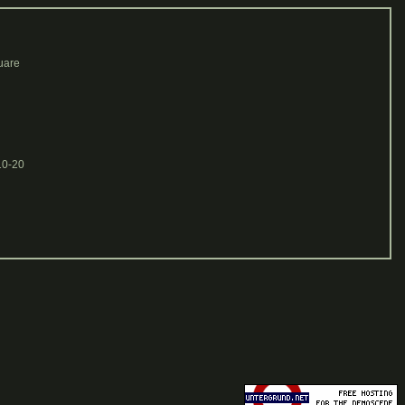
uare
10-20