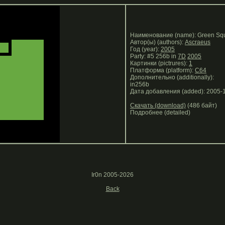
Наименование (name): Green Sq
Автор(ы) (authors):
Ascraeus
Год (year):
2005
Party: #5 256b in
7D
2005
Картинки (pictrures):
1
Платформа (platform):
C64
Дополнительно (additionally):
in256b
Дата добавления (added): 2005-
Скачать (download)
(486 байт)
Подробнее (detailed)
Ir0n 2005-2026
Back