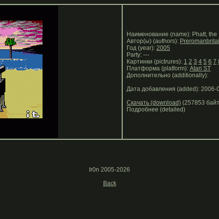
Наименование (name): Phatt, the
Автор(ы) (authors):
Preromanbrita
Год (year):
2005
Party: ---
Картинки (pictrures):
1
2
3
4
5
6
7
Платформа (platform):
Atari ST
Дополнительно (additionally):
Дата добавления (added): 2006-
Скачать (download)
(257853 байт
Подробнее (detailed)
Ir0n 2005-2026
Back