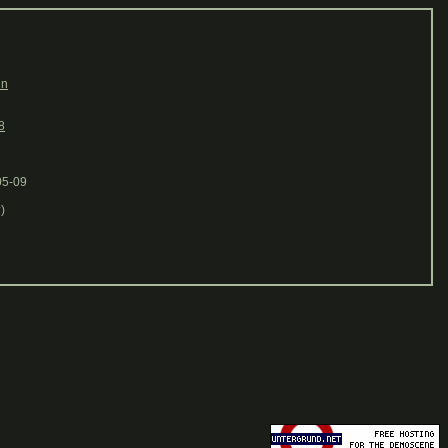
in
8
05-09
)