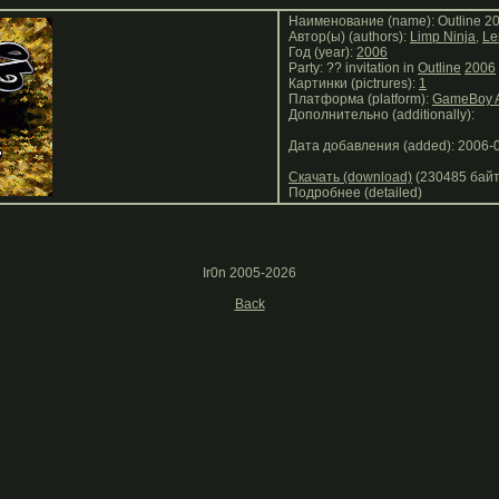
Наименование (name): Outline 200
Автор(ы) (authors):
Limp Ninja
,
Le
Год (year):
2006
Party: ?? invitation in
Outline
2006
Картинки (pictrures):
1
Платформа (platform):
GameBoy 
Дополнительно (additionally):
Дата добавления (added): 2006-
Скачать (download)
(230485 байт
Подробнее (detailed)
Ir0n 2005-2026
Back