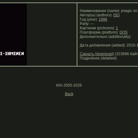
Наименование (name): jmagic on 
Автор(ы) (authors):
ISO
Год (year):
1998
Party: ---
Картинки (pictrures):
1
Платформа (platform):
DOS
Дополнительно (additionally):
Дата добавления (added): 2010-
Скачать (download)
(323896 байт
Подробнее (detailed)
Ir0n 2005-2026
Back