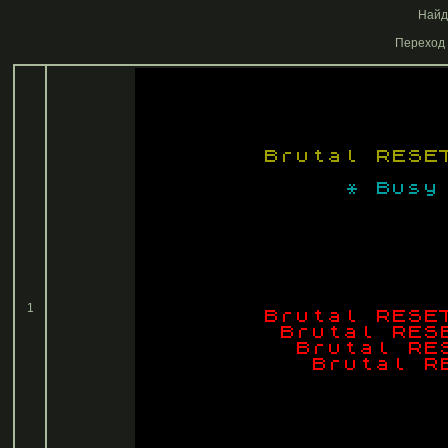
Найде
Переход 
1