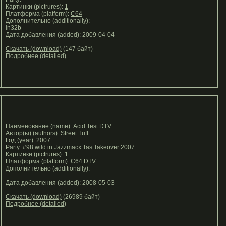
Картинки (pictrures):
1
Платформа (platform):
C64
Дополнительно (additionally):
in32b
Дата добавления (added): 2009-04-04
Скачать (download)
(147 байт)
Подробнее (detailed)
Наименование (name): Acid Test DTV
Автор(ы) (authors):
Street Tuff
Год (year):
2007
Party: #98 wild in
Jazzmacx Tas Takeover
2007
Картинки (pictrures):
1
Платформа (platform):
C64 DTV
Дополнительно (additionally):
Дата добавления (added): 2008-05-03
Скачать (download)
(26989 байт)
Подробнее (detailed)