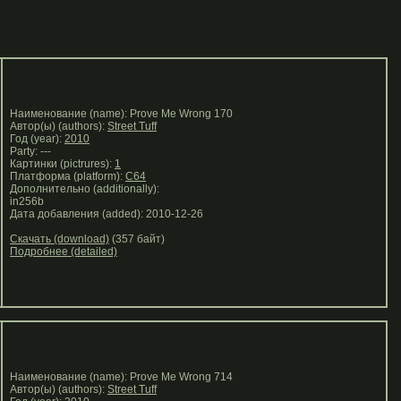
Наименование (name): Prove Me Wrong 170
Автор(ы) (authors):
Street Tuff
Год (year):
2010
Party: ---
Картинки (pictrures):
1
Платформа (platform):
C64
Дополнительно (additionally):
in256b
Дата добавления (added): 2010-12-26
Скачать (download)
(357 байт)
Подробнее (detailed)
Наименование (name): Prove Me Wrong 714
Автор(ы) (authors):
Street Tuff