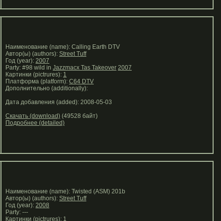
Наименование (name): Calling Earth DTV
Автор(ы) (authors):
Street Tuff
Год (year):
2007
Party: #98 wild in
Jazzmacx Tas Takeover
2007
Картинки (pictrures):
1
Платформа (platform):
C64 DTV
Дополнительно (additionally):
Дата добавления (added): 2008-05-03
Скачать (download)
(49528 байт)
Подробнее (detailed)
Наименование (name): Twisted (ASM) 201b
Автор(ы) (authors):
Street Tuff
Год (year):
2008
Party: ---
Картинки (pictrures):
1