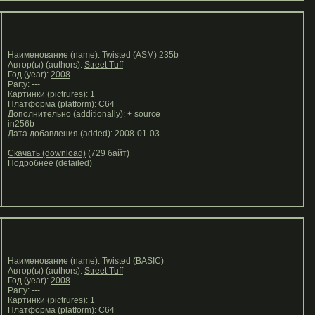
Наименование (name): Twisted (ASM) 235b
Автор(ы) (authors):
Street Tuff
Год (year):
2008
Party: ---
Картинки (pictrures):
1
Платформа (platform):
C64
Дополнительно (additionally): + source
in256b
Дата добавления (added): 2008-01-03
Скачать (download)
(729 байт)
Подробнее (detailed)
Наименование (name): Twisted (BASIC)
Автор(ы) (authors):
Street Tuff
Год (year):
2008
Party: ---
Картинки (pictrures):
1
Платформа (platform):
C64