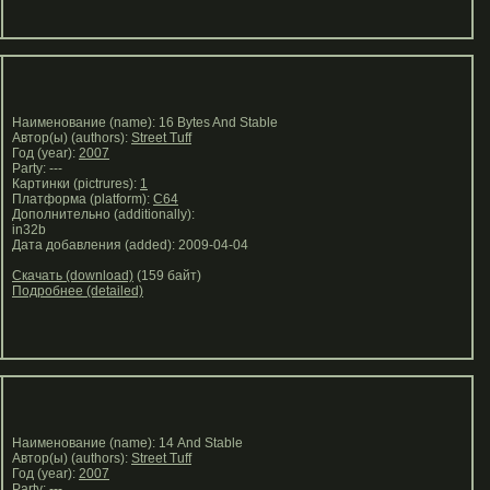
Наименование (name): 16 Bytes And Stable
Автор(ы) (authors):
Street Tuff
Год (year):
2007
Party: ---
Картинки (pictrures):
1
Платформа (platform):
C64
Дополнительно (additionally):
in32b
Дата добавления (added): 2009-04-04
Скачать (download)
(159 байт)
Подробнее (detailed)
Наименование (name): 14 And Stable
Автор(ы) (authors):
Street Tuff
Год (year):
2007
Party: ---