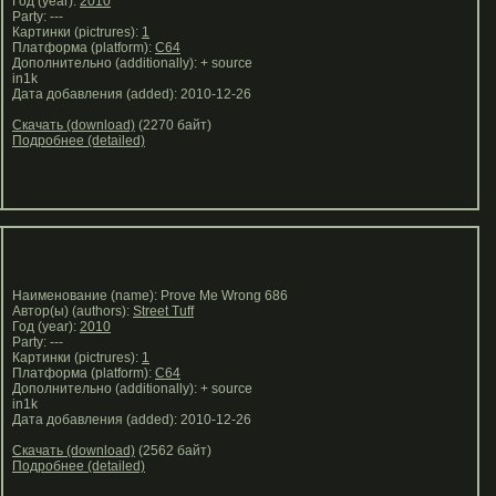
Год (year):
2010
Party: ---
Картинки (pictrures):
1
Платформа (platform):
C64
Дополнительно (additionally): + source
in1k
Дата добавления (added): 2010-12-26
Скачать (download)
(2270 байт)
Подробнее (detailed)
Наименование (name): Prove Me Wrong 686
Автор(ы) (authors):
Street Tuff
Год (year):
2010
Party: ---
Картинки (pictrures):
1
Платформа (platform):
C64
Дополнительно (additionally): + source
in1k
Дата добавления (added): 2010-12-26
Скачать (download)
(2562 байт)
Подробнее (detailed)