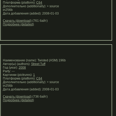
Платформа (platform):
C64
Дополнительно (additionally): + source
in256b
Дата добавления (added): 2008-01-03
Скачать (download)
(761 байт)
Подробнее (detailed)
Наименование (name): Twisted (ASM) 196b
Автор(ы) (authors):
Street Tuff
Год (year):
2008
Party: ---
Картинки (pictrures):
1
Платформа (platform):
C64
Дополнительно (additionally): + source
in256b
Дата добавления (added): 2008-01-03
Скачать (download)
(736 байт)
Подробнее (detailed)