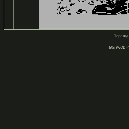
Переход 
Ir0n (WOD -