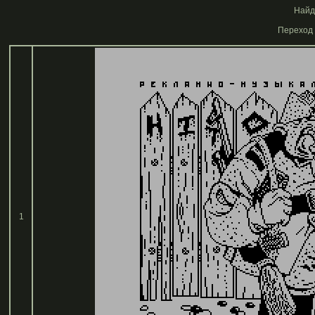
Найде
Переход 
1