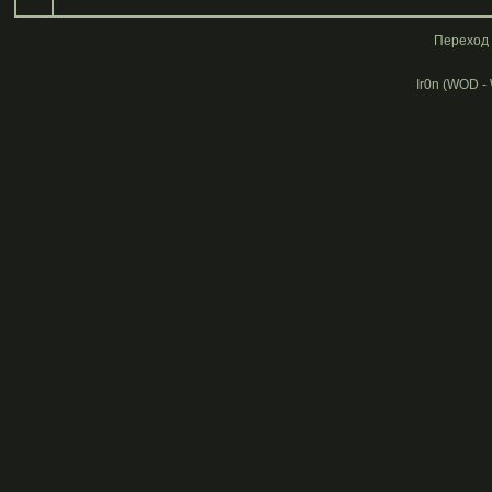
Переход 
Ir0n (WOD -