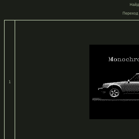
Найде
Переход 
1