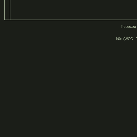
Переход 
Ir0n (WOD -