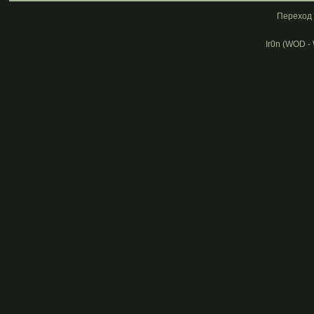
Переход 
Ir0n (WOD -