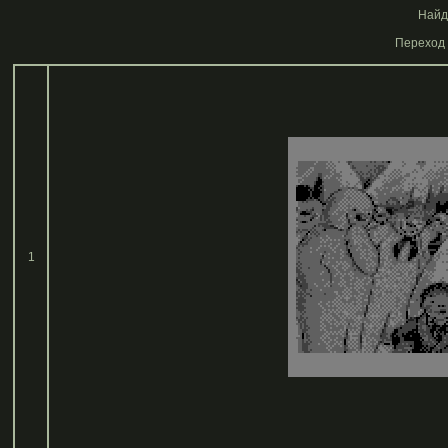
Найде
Переход 
1