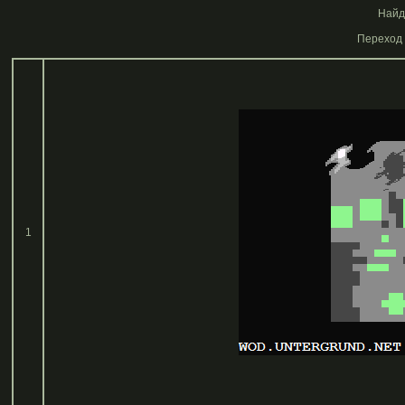
Найде
Переход 
1