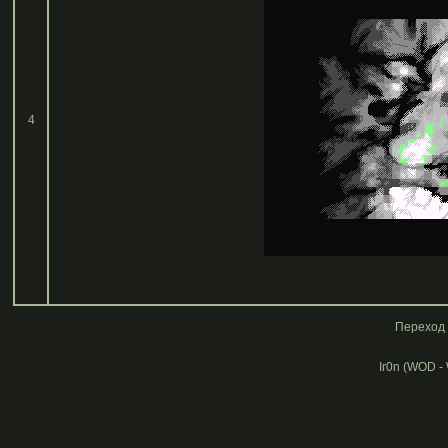
4
Переход 
Ir0n (WOD -