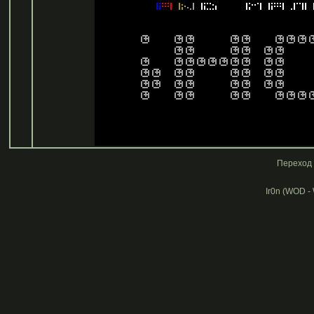
Переход 
Ir0n (WOD -