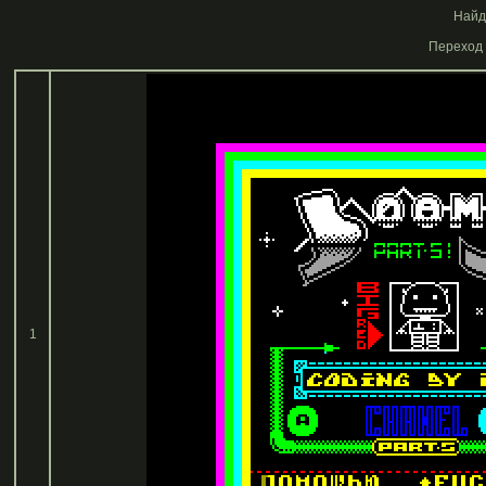
Найде
Переход 
1