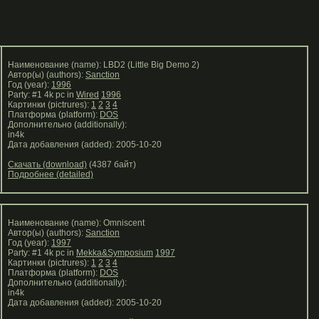
Наименование (name): LBD2 (Little Big Demo 2)
Автор(ы) (authors):
Sanction
Год (year):
1996
Party: #1 4k pc in
Wired
1996
Картинки (pictrures):
1
2
3
4
Платформа (platform):
DOS
Дополнительно (additionally):
in4k
Дата добавления (added): 2005-10-20
Скачать (download)
(4387 байт)
Подробнее (detailed)
Наименование (name): Omniscent
Автор(ы) (authors):
Sanction
Год (year):
1997
Party: #1 4k pc in
Mekka&Symposium
1997
Картинки (pictrures):
1
2
3
4
Платформа (platform):
DOS
Дополнительно (additionally):
in4k
Дата добавления (added): 2005-10-20