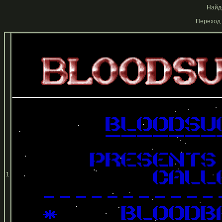
Найде
Переход 
1