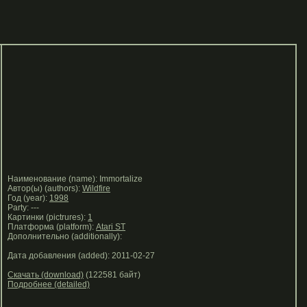
Наименование (name): Immortalize
Автор(ы) (authors):
Wildfire
Год (year):
1998
Party: ---
Картинки (pictrures):
1
Платформа (platform):
Atari ST
Дополнительно (additionally):
Дата добавления (added): 2011-02-27
Скачать (download)
(122581 байт)
Подробнее (detailed)