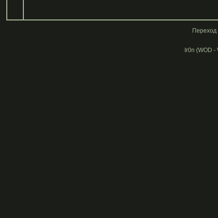
Переход 
Ir0n (WOD -