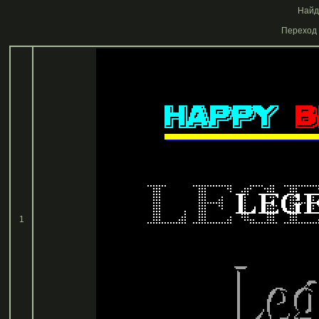
Найде
Переход 
1