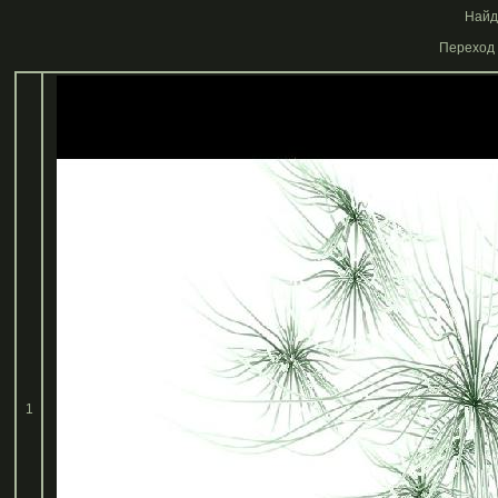
Найде
Переход 
1