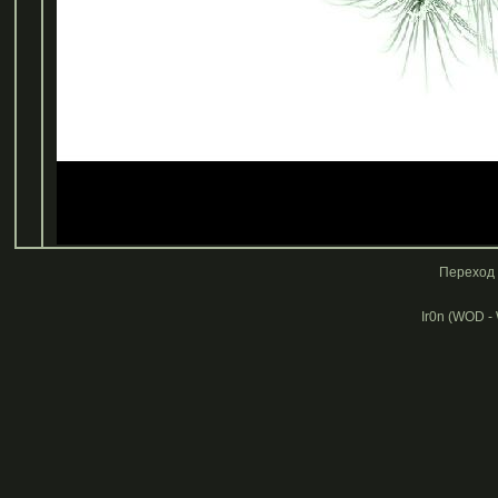
Переход 
Ir0n (WOD -