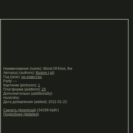
Наименование (name): Worst Of Kriss, the
Автор(ы) (authors):
Illusion (.pl)
Год (year):
не известен
Party: ---
Картинки (pictrures):
1
Платформа (platform):
ZX
Дополнительно (additionally):
musicdisc
Дата добавления (added): 2011-01-22
Скачать (download)
(34299 байт)
Подробнее (detailed)