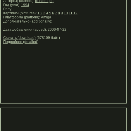
Автор(ы) (authors):
Illusion (.pl)
Год (year):
1994
Party: ---
Картинки (pictrures):
1
2
3
4
5
6
7
8
9
10
11
12
Платформа (platform):
Amiga
Дополнительно (additionally):
Дата добавления (added): 2006-07-22
Скачать (download)
(678109 байт)
Подробнее (detailed)