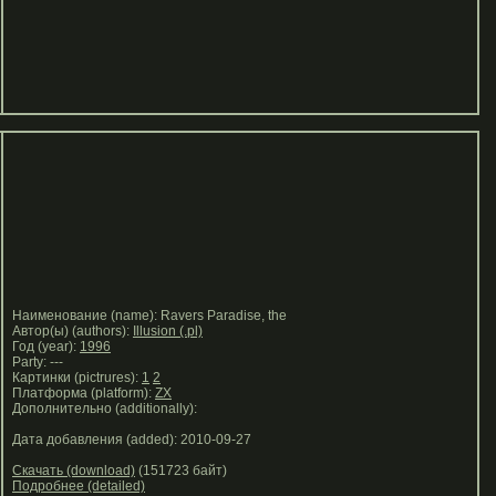
Наименование (name): Ravers Paradise, the
Автор(ы) (authors):
Illusion (.pl)
Год (year):
1996
Party: ---
Картинки (pictrures):
1
2
Платформа (platform):
ZX
Дополнительно (additionally):
Дата добавления (added): 2010-09-27
Скачать (download)
(151723 байт)
Подробнее (detailed)