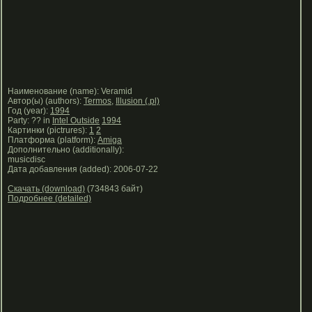
Наименование (name): Veramid
Автор(ы) (authors):
Termos
,
Illusion (.pl)
Год (year):
1994
Party: ?? in
Intel Outside
1994
Картинки (pictrures):
1
2
Платформа (platform):
Amiga
Дополнительно (additionally):
musicdisc
Дата добавления (added): 2006-07-22
Скачать (download)
(734843 байт)
Подробнее (detailed)