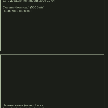
Дата добавления (added): 2009-10-04
Скачать (download)
(550 байт)
Подробнее (detailed)
Наименование (name): Faces