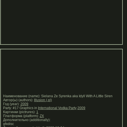
Наименование (name): Sielana Ze Syrenka aka Idyll With A Little Siren
Автор(ы) (authors):
Illusion (.pl)
Год (year):
2009
Party: #17 Graphics in
International Vodka Party
2009
Картинки (pictrures):
1
Платформа (platform):
ZX
Дополнительно (additionally):
gfxdisc