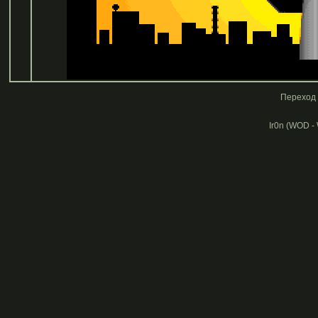
Переход 
Ir0n (WOD -