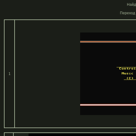
Найде
Переход 
1