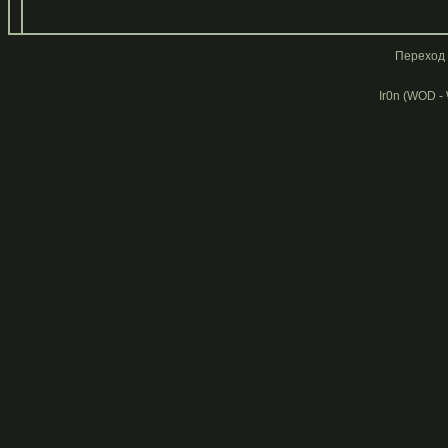
Переход 
Ir0n (WOD -