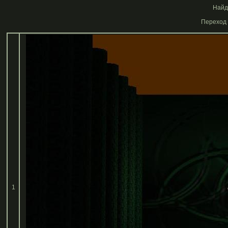
Найде
Переход 
1