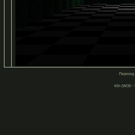
Переход 
Ir0n (WOD -