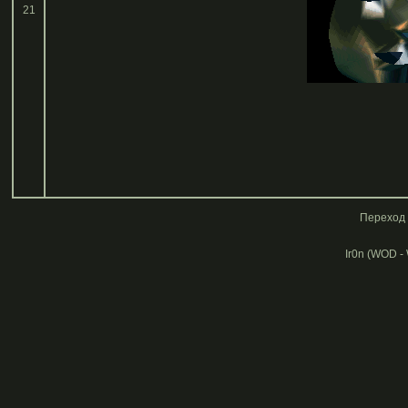
21
Переход 
Ir0n (WOD -