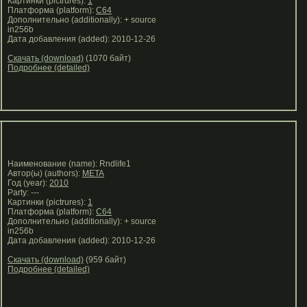
Картинки (pictrures):
1
Платформа (platform):
C64
Дополнительно (additionally): + source
in256b
Дата добавления (added): 2010-12-26
Скачать (download)
(1070 байт)
Подробнее (detailed)
Наименование (name): Rndlife1
Автор(ы) (authors):
META
Год (year):
2010
Party: ---
Картинки (pictrures):
1
Платформа (platform):
C64
Дополнительно (additionally): + source
in256b
Дата добавления (added): 2010-12-26
Скачать (download)
(959 байт)
Подробнее (detailed)