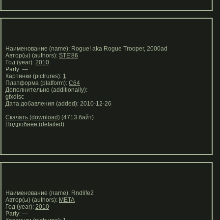
Наименование (name): Rogue! aka Rogue Trooper, 2000ad
Автор(ы) (authors):
STE'86
Год (year):
2010
Party: ---
Картинки (pictrures):
1
Платформа (platform):
C64
Дополнительно (additionally):
gfxdisc
Дата добавления (added): 2010-12-26
Скачать (download)
(4713 байт)
Подробнее (detailed)
Наименование (name): Rndlife2
Автор(ы) (authors):
META
Год (year):
2010
Party: ---