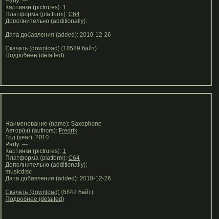
Party: ---
Картинки (pictrures):
1
Платформа (platform):
C64
Дополнительно (additionally):
Дата добавления (added): 2010-12-26
Скачать (download)
(18589 байт)
Подробнее (detailed)
Наименование (name): Saxophone
Автор(ы) (authors):
Fredrik
Год (year):
2010
Party: ---
Картинки (pictrures):
1
Платформа (platform):
C64
Дополнительно (additionally):
musicdisc
Дата добавления (added): 2010-12-26
Скачать (download)
(6842 байт)
Подробнее (detailed)