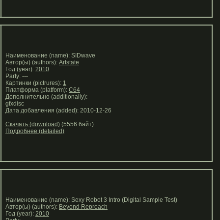
Наименование (name): SIDwave
Автор(ы) (authors):
Artstate
Год (year):
2010
Party: ---
Картинки (pictrures):
1
Платформа (platform):
C64
Дополнительно (additionally):
gfxdisc
Дата добавления (added): 2010-12-26
Скачать (download)
(5556 байт)
Подробнее (detailed)
Наименование (name): Sexy Robot 3 Intro (Digital Sample Test)
Автор(ы) (authors):
Beyond Reproach
Год (year):
2010