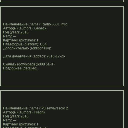
Наименование (name): Radio 6581 Intro
Автор(ы) (authors):
Genetix
Год (year):
2010
Party: ---
Картинки (pictrures):
1
Платформа (platform):
C64
Дополнительно (additionally):
Дата добавления (added): 2010-12-26
Скачать (download)
(6008 байт)
Подробнее (detailed)
Наименование (name): Pulsewavesolo 2
Автор(ы) (authors):
Fredrik
Год (year):
2010
Party: ---
Картинки (pictrures):
1