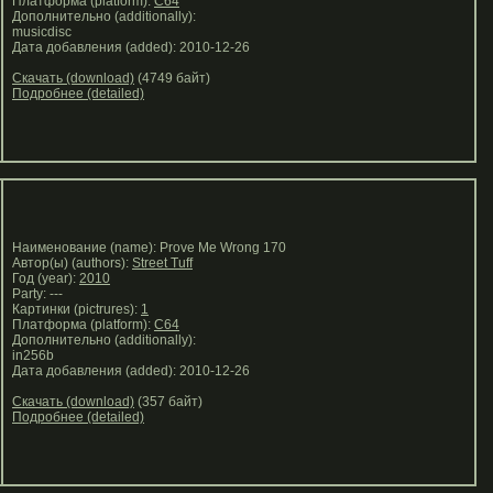
Платформа (platform):
C64
Дополнительно (additionally):
musicdisc
Дата добавления (added): 2010-12-26
Скачать (download)
(4749 байт)
Подробнее (detailed)
Наименование (name): Prove Me Wrong 170
Автор(ы) (authors):
Street Tuff
Год (year):
2010
Party: ---
Картинки (pictrures):
1
Платформа (platform):
C64
Дополнительно (additionally):
in256b
Дата добавления (added): 2010-12-26
Скачать (download)
(357 байт)
Подробнее (detailed)