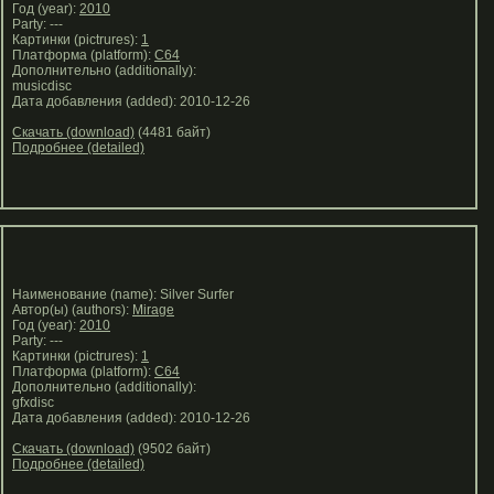
Год (year):
2010
Party: ---
Картинки (pictrures):
1
Платформа (platform):
C64
Дополнительно (additionally):
musicdisc
Дата добавления (added): 2010-12-26
Скачать (download)
(4481 байт)
Подробнее (detailed)
Наименование (name): Silver Surfer
Автор(ы) (authors):
Mirage
Год (year):
2010
Party: ---
Картинки (pictrures):
1
Платформа (platform):
C64
Дополнительно (additionally):
gfxdisc
Дата добавления (added): 2010-12-26
Скачать (download)
(9502 байт)
Подробнее (detailed)