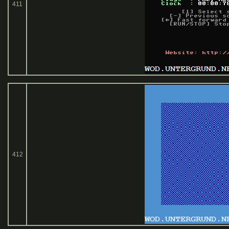
411
412