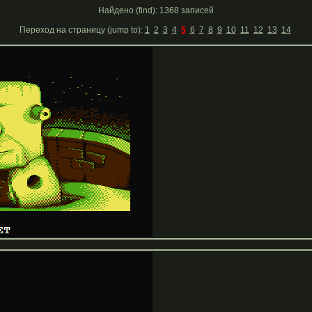
Найдено (find): 1368 записей
Переход на страницу (jump to):
1
2
3
4
5
6
7
8
9
10
11
12
13
14