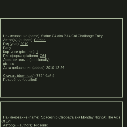
Наименование (name): Statue C4 aka PJ 4 Col Challange Entry
Автор(ы) (authors):
Carrion
Год (year):
2010
Party: ---
Картинки (pictrures):
1
Платформа (platform):
C64
Дополнительно (additionally):
gfxdisc
Дата добавления (added): 2010-12-26
Скачать (download)
(3724 байт)
Подробнее (detailed)
Наименование (name): Spaceship Cleopatra aka Monday Night At The Axis
Of Evil
Автор(ы) (authors):
Prosonix