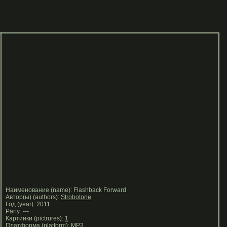
Наименование (name): Flashback Forward
Автор(ы) (authors):
Strobotone
Год (year):
2011
Party: ---
Картинки (pictrures):
1
Платформа (platform):
MP3