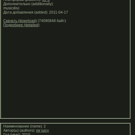
Дополнительно (additionally):
musicdisc
Дата добавления (added): 2011-04-17
Скачать (download)
(74090848 байт)
Подробнее (detailed)
Наименование (name): 2
Автор(ы) (authors):
mr juicy
Год (year):
2010