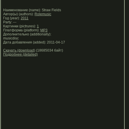
Наименование (name): Straw Fields
Автор(ы) (authors):
Rolemusic
Год (year):
2011
Party: ---
Картинки (pictrures):
1
Платформа (platform):
MP3
Дополнительно (additionally):
musicdisc
Дата добавления (added): 2011-04-17
Скачать (download)
(18685034 байт)
Подробнее (detailed)