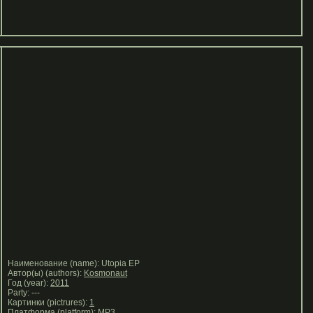
Наименование (name): Utopia EP
Автор(ы) (authors):
Kosmonaut
Год (year):
2011
Party: ---
Картинки (pictrures):
1
Платформа (platform):
MP3