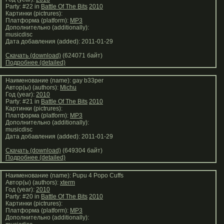
Party: #22 in
Battle Of The Bits
2010
Картинки (pictrures):
Платформа (platform):
MP3
Дополнительно (additionally):
musicdisc
Дата добавления (added): 2011-01-29
Скачать (download)
(624071 байт)
Подробнее (detailed)
Наименование (name): gay b33per
Автор(ы) (authors):
Michu
Год (year):
2010
Party: #21 in
Battle Of The Bits
2010
Картинки (pictrures):
Платформа (platform):
MP3
Дополнительно (additionally):
musicdisc
Дата добавления (added): 2011-01-29
Скачать (download)
(649304 байт)
Подробнее (detailed)
Наименование (name): Pupu 4 Popo Cuffs
Автор(ы) (authors):
xterm
Год (year):
2010
Party: #20 in
Battle Of The Bits
2010
Картинки (pictrures):
Платформа (platform):
MP3
Дополнительно (additionally):