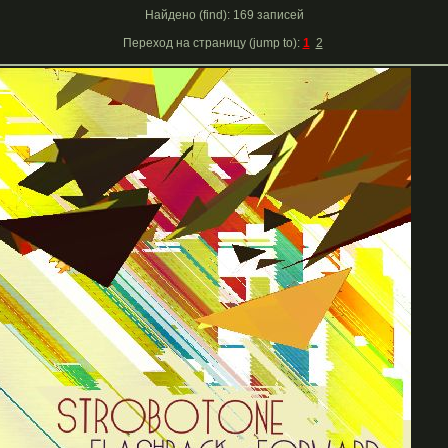
Найдено (find): 169 записей
Переход на страницу (jump to):
1
2