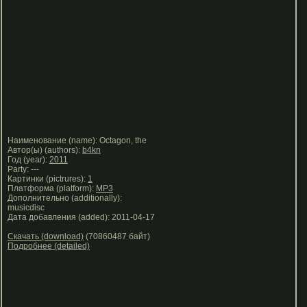
Наименование (name): Octagon, the
Автор(ы) (authors):
b4kn
Год (year):
2011
Party: ---
Картинки (pictrures):
1
Платформа (platform):
MP3
Дополнительно (additionally):
musicdisc
Дата добавления (added): 2011-04-17
Скачать (download)
(70860487 байт)
Подробнее (detailed)